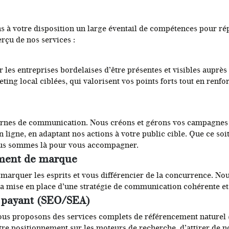
 votre disposition un large éventail de compétences pour rép
rçu de nos services :
les entreprises bordelaises d’être présentes et visibles auprès 
ing local ciblées, qui valorisent vos points forts tout en renf
dernes de communication. Nous créons et gérons vos campagnes
 ligne, en adaptant nos actions à votre public cible. Que ce soit
nous sommes là pour vous accompagner.
ement de marque
ur marquer les esprits et vous différencier de la concurrence. N
la mise en place d’une stratégie de communication cohérente et
t payant (SEO/SEA)
ous proposons des services complets de référencement naturel (
tre positionnement sur les moteurs de recherche, d’attirer de 